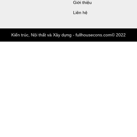
Giới thiệu
Liên hệ
Kiến trúc, Nội thất và Xây dựng - fullhousecons.com© 2022