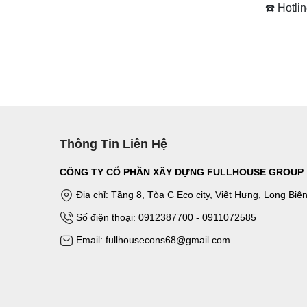
☎️ Hotli
Thông Tin Liên Hệ
CÔNG TY CỔ PHẦN XÂY DỰNG FULLHOUSE GROUP
Địa chỉ: Tầng 8, Tòa C Eco city, Việt Hưng, Long Biê
Số điện thoại: 0912387700 - 0911072585
Email: fullhousecons68@gmail.com