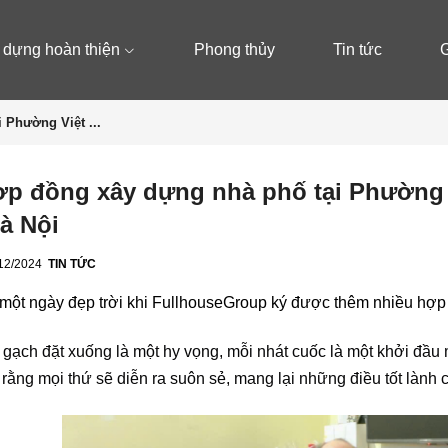
 dựng hoàn thiện
Phong thủy
Tin tức
G
 Phường Việt ...
ợp đồng xây dựng nhà phố tại Phường 
à Nội
/12/2024
TIN TỨC
 một ngày đẹp trời khi FullhouseGroup ký được thêm nhiều hợ
 g
ạ
ch
đặ
t xu
ố
ng là m
ộ
t hy v
ọ
ng, m
ỗ
i nhát cu
ố
c là m
ộ
t kh
ở
i
đầ
u
 r
ằ
ng m
ọ
i th
ứ
s
ẽ
di
ễ
n ra suôn s
ẻ
, mang l
ạ
i nh
ữ
ng
đ
i
ề
u t
ố
t lành 