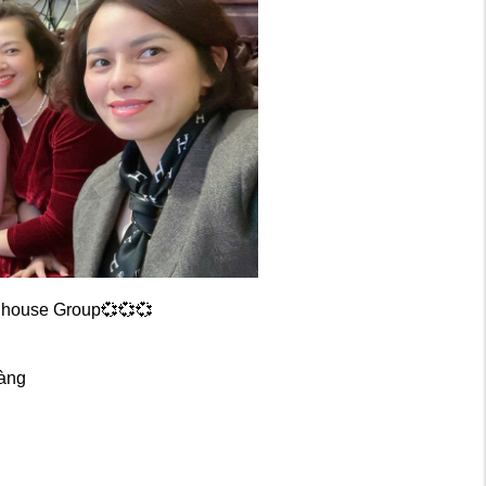
llhouse Group💞💞💞
hàng