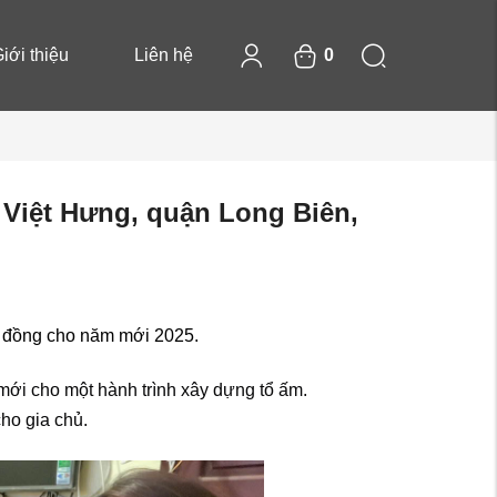
iới thiệu
Liên hệ
0
Việt Hưng, quận Long Biên,
p đồng cho năm mới 2025.
 m
ớ
i cho m
ộ
t hành trình xây d
ự
ng t
ổ
ấ
m.
cho gia chủ
.