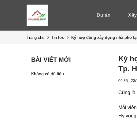
Dự án
Xây
Ký hợp đồng xây dựng nhà phố tại
Trang chủ
Tin tức
Ký h
BÀI VIẾT MỚI
Tp. H
Không có dữ liệu
09:35 - 23
Cũng là
M
ỗ
i viên
Hy v
ọ
ng