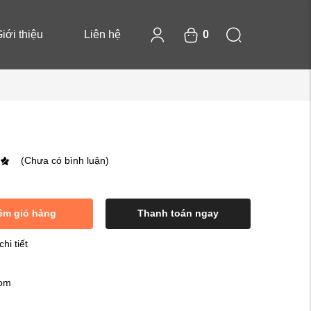
iới thiệu
Liên hệ
0
(Chưa có bình luận)
êm giỏ hàng
Thanh toán ngay
hi tiết
com