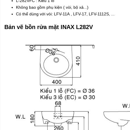
L-282VFC : Kiểu 1 lỗ
Không bao gồm phụ kiện ( vòi, bộ xả...)
Có thể dùng với vòi:
LFV-11A
,
LFV-17
,
LFV-1112S
, ...
Bản vẽ bồn rửa mặt INAX L282V