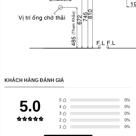
KHÁCH HÀNG ĐÁNH GIÁ
5.0
5
0
%
4
0
%
3
0
%
2
0
%
1
0
%