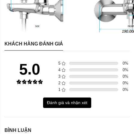
KHÁCH HÀNG ĐÁNH GIÁ
5.0
5
0
%
4
0
%
3
0
%
2
0
%
1
0
%
Đánh giá và nhận xét
BÌNH LUẬN