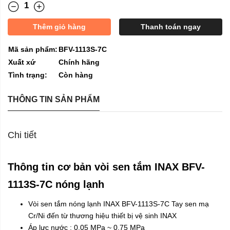
Thêm giỏ hàng
Thanh toán ngay
Mã sản phẩm:
BFV-1113S-7C
Xuất xứ
Chính hãng
Tình trạng:
Còn hàng
THÔNG TIN SẢN PHẨM
Chi tiết
Thông tin cơ bản vòi sen tắm INAX BFV-
1113S-7C nóng lạnh
Vòi sen tắm nóng lạnh INAX
BFV-1113S-7C Tay sen mạ
Cr/Ni đến từ thương hiệu
thiết bị vệ sinh INAX
Áp lực nước : 0.05 MPa ~ 0.75 MPa