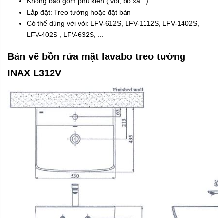
Không bao gồm phụ kiện ( vòi, bộ xả...)
Lắp đặt: Treo tường hoặc đặt bàn
Có thể dùng với vòi: LFV-612S, LFV-1112S, LFV-1402S,
LFV-402S , LFV-632S, ...
Bản vẽ bồn rửa mặt lavabo treo tường
INAX L312V