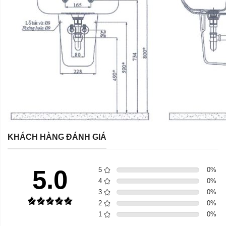
KHÁCH HÀNG ĐÁNH GIÁ
5.0
5
0
%
4
0
%
3
0
%
2
0
%
1
0
%