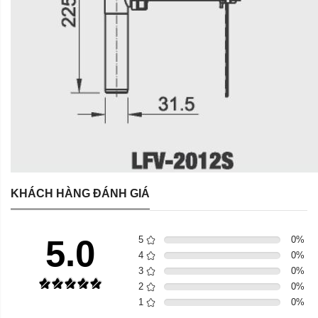
KHÁCH HÀNG ĐÁNH GIÁ
5.0
5
0
%
4
0
%
3
0
%
2
0
%
1
0
%