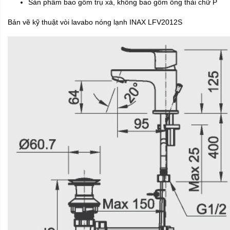
Sản phẩm bao gồm trụ xả, không bao gồm ống thải chữ P
Bản vẽ kỹ thuật vòi lavabo nóng lạnh INAX LFV2012S