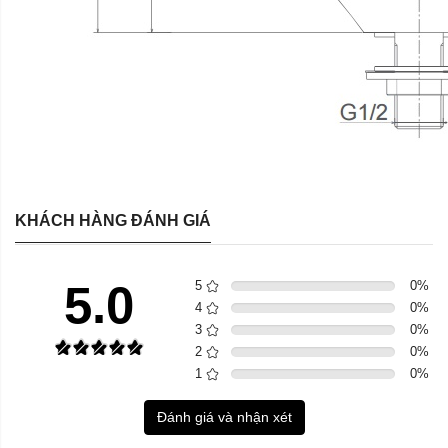
KHÁCH HÀNG ĐÁNH GIÁ
5.0
5
0
%
4
0
%
3
0
%
2
0
%
1
0
%
Đánh giá và nhận xét