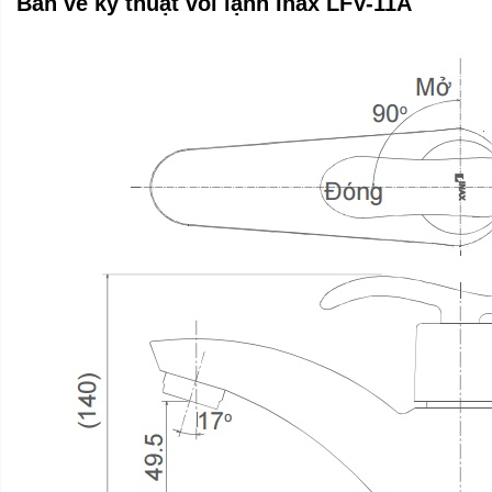
Bản vẽ kỹ thuật vòi lạnh Inax LFV-11A