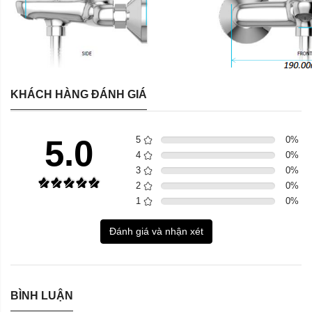
KHÁCH HÀNG ĐÁNH GIÁ
5.0
5
0
%
4
0
%
3
0
%
2
0
%
1
0
%
Đánh giá và nhận xét
BÌNH LUẬN