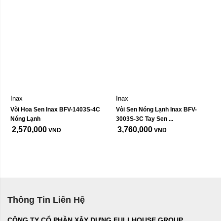
Inax
Inax
Vòi Hoa Sen Inax BFV-1403S-4C 
Vòi Sen Nóng Lạnh Inax BFV-
Nóng Lạnh
3003S-3C Tay Sen ...
2,570,000
3,760,000
VND
VND
Thông Tin Liên Hệ
CÔNG TY CỔ PHẦN XÂY DỰNG FULLHOUSE GROUP