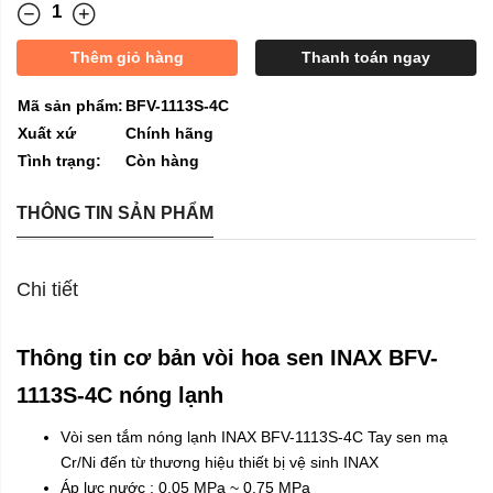
Thêm giỏ hàng
Thanh toán ngay
Mã sản phẩm:
BFV-1113S-4C
Xuất xứ
Chính hãng
Tình trạng:
Còn hàng
THÔNG TIN SẢN PHẨM
Chi tiết
Thông tin cơ bản vòi hoa sen INAX BFV-
1113S-4C nóng lạnh
Vòi sen
tắm nóng lạnh INAX BFV-1113S-4C Tay sen mạ
Cr/Ni đến từ thương hiệu thiết bị vệ sinh
INAX
Áp lực nước : 0.05 MPa ~ 0.75 MPa